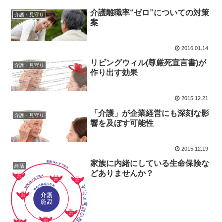
介護離職率“ゼロ”についての対策
介護・見守り
案
2016.01.14
リビングウィル(尊厳死宣言書)が
介護・見守り
作り出す効果
2015.12.21
「介護」が企業経営にも深刻な影
介護・見守り
響を及ぼす可能性
2015.12.19
家族に内緒にしている生命保険な
終活
どありませんか？