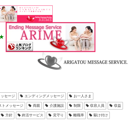
★
メッセージ
エンディングメッセージ
お一人さま
ストメッセージ
両親
介護施設
制限
収容人員
収益
方針
終活サービス
見守り
離職率
駆け付け