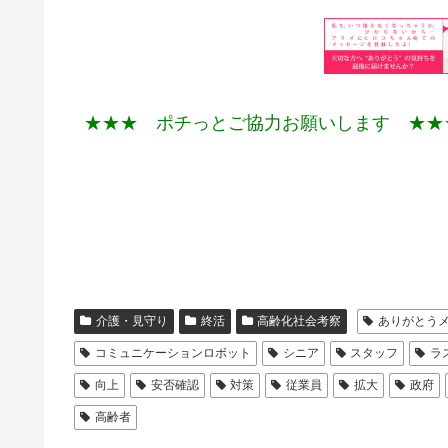
★★★ ポチっとご協力お願いします ★★
介護・見守り
終活
高齢化社会考察
ありがとう
コミュニケーションロボット
シニア
スタッフ
ラ
向上
安否確認
対策
従業員
拡大
政府
高齢者