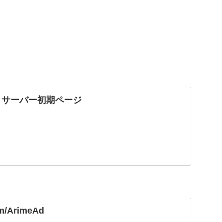
 サーバー初期ページ
com/ArimeAd