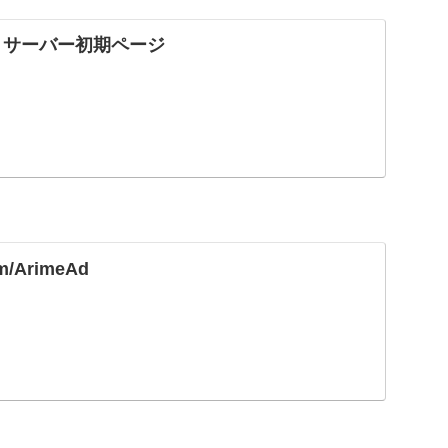
 サーバー初期ページ
com/ArimeAd