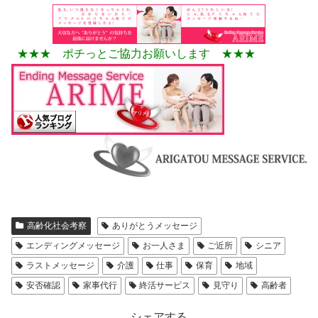
★★★ ポチっとご協力お願いします ★★★
高齢化社会考察
ありがとうメッセージ
エンディングメッセージ
お一人さま
ご近所
シニア
ラストメッセージ
介護
仕事
保育
地域
安否確認
家事代行
終活サービス
見守り
高齢者
シェアする