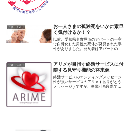
なせない高齢者でも安心して最先端のICT
技術を利用し、安全に生活していただけ
ることを望んでいます...
お一人さまの孤独死をいかに素早
介護・見守り
く気付けるか！？
以前、愛知県名古屋市のアパートの一室
で白骨化した男性の死体が発見された事
件がありました。発見者はアパートの清
掃を委託された清掃会社の社員だったそ
うですが、不動産管理会社側では入居者
と連絡が取れなくなったため退去したと
アリメが目指す終活サービスに付
介護・見守り
思い清掃会社へ連絡したそ...
随する見守り機能の将来像
終活サービスのエンディングメッセージ
性が強いサービスのアリメ ( ありがとう
メッセージ ) ですが、事業計画段階で私
たちが込めたアリメへの想いをちょっと
ご紹介させていただきます。ARIMEオフ
ィシャルサイトのデザインやロゴマーク
などを見ると...