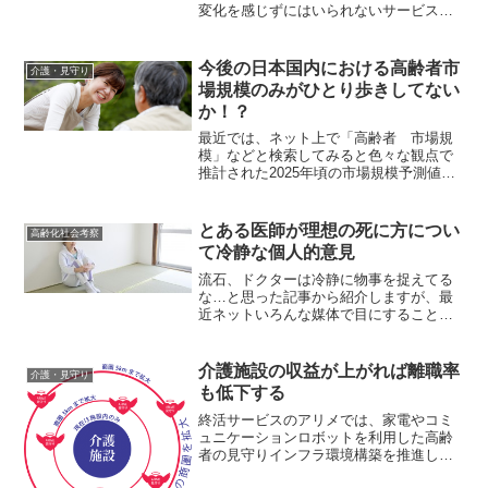
変化を感じずにはいられないサービスで
すが、このサービスへの賛同は賛否両論
といったところでしょうか…日本人であ
れば「正直、何となく気が引ける」とい
今後の日本国内における高齢者市
介護・見守り
うのが本音でしょうが、...
場規模のみがひとり歩きしてない
か！？
最近では、ネット上で「高齢者 市場規
模」などと検索してみると色々な観点で
推計された2025年頃の市場規模予測値が
発表されていますね。少なく見積もって
いるところでは、1.5兆円～や大きなとこ
ろでは100兆円超えみたいな数字もチラホ
とある医師が理想の死に方につい
高齢化社会考察
ラみてとれま...
て冷静な個人的意見
流石、ドクターは冷静に物事を捉えてる
な…と思った記事から紹介しますが、最
近ネットいろんな媒体で目にすることが
多くなった「孤独死」というキーワー
ド。孤独死というと、とても寂しくネガ
ティブで不幸な死に方的なイメージが先
介護施設の収益が上がれば離職率
介護・見守り
行してしまいますが…このド...
も低下する
終活サービスのアリメでは、家電やコミ
ュニケーションロボットを利用した高齢
者の見守りインフラ環境構築を推進して
おり、パソコンや情報通信機器を使いこ