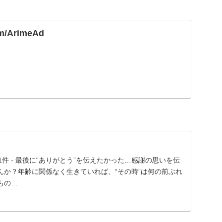
com/ArimeAd
！」41件 - 最後に“ありがとう”を伝えたかった…感謝の思いを伝
んか？年齢に関係なく生きていれば、“その時”は何の前ぶれ
もの…