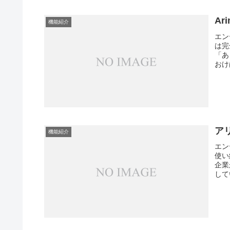
A
機能紹介
エン
は完
「あ
おけ
ア
機能紹介
エン
使い
企業
して