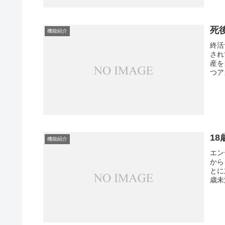
死
機能紹介
終活
され
産を
つア
1
機能紹介
エン
から
とに
歳未