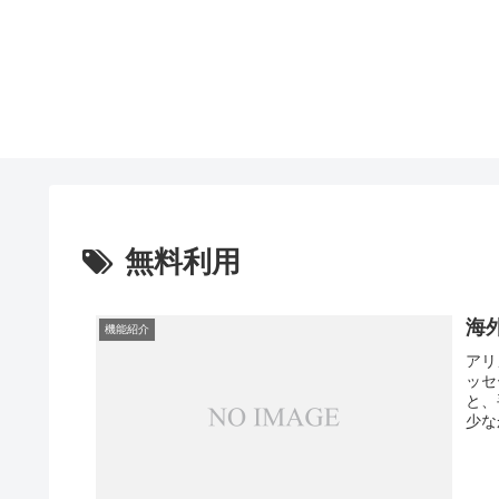
無料利用
海
機能紹介
アリ
ッセ
と、
少な